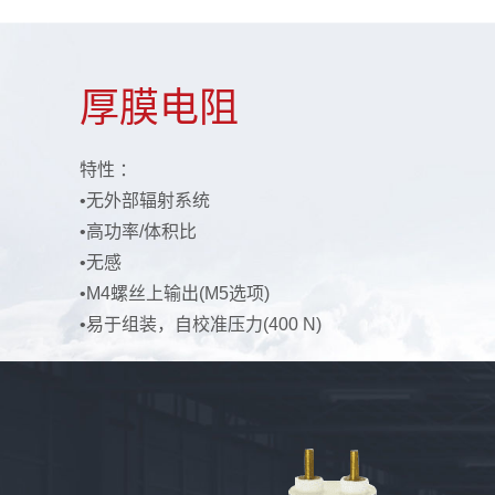
厚膜电阻
特性 ：
•无外部辐射系统
•高功率/体积比
•无感
•M4螺丝上输出(M5选项)
•易于组装，自校准压力(400 N)
MORE