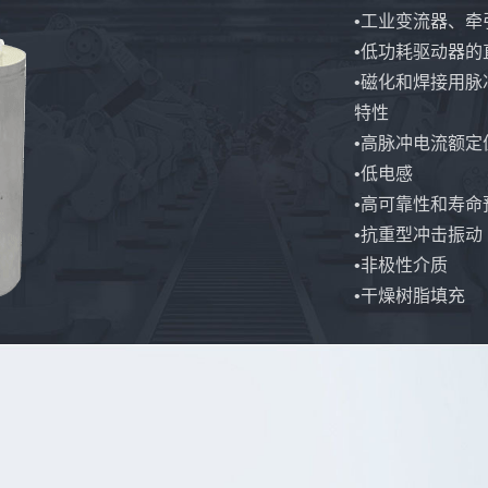
•工业变流器、
•低功耗驱动器的
•磁化和焊接用脉
特性
•高脉冲电流额定
•低电感
•高可靠性和寿命
•抗重型冲击振动
•非极性介质
•干燥树脂填充
MORE