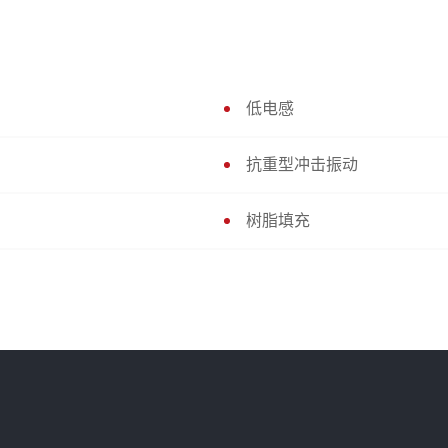
低电感
抗重型冲击振动
树脂填充