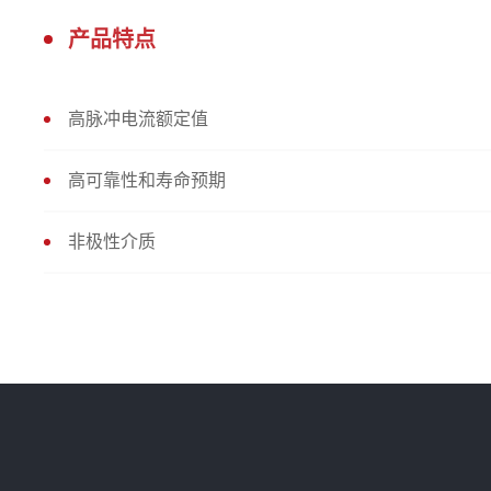
产品特点
高脉冲电流额定值
高可靠性和寿命预期
非极性介质