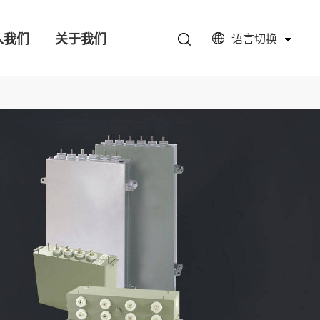
入我们
关于我们
语言切换