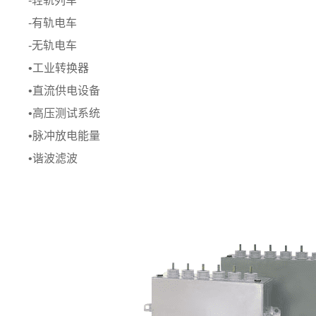
-轻轨列车
-有轨电车
-无轨电车
•工业转换器
•直流供电设备
•高压测试系统
•脉冲放电能量
•谐波滤波