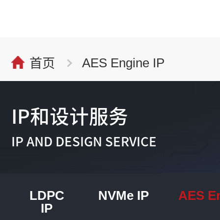
AES Engine IP
首页
IP和设计服务
IP AND DESIGN SERVICE
LDPC
NVMe IP
AES En
IP