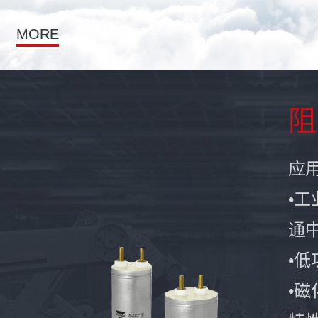
MORE
阻
应
•
通
•
•