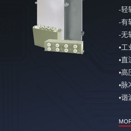
-轻
-有
-无
•
•
•
•
•谐
MO