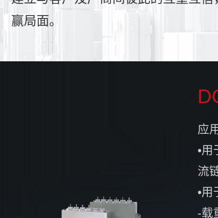
赢局面。
D
应
•用
流
•
-载