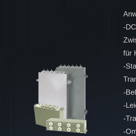
Anw
-DC
Zwi
für
-St
Tra
-Be
-Le
-Tr
-Om