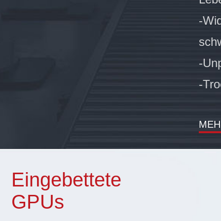
-Wi
sch
-Un
-Tro
MEH
Eingebettete
GPUs