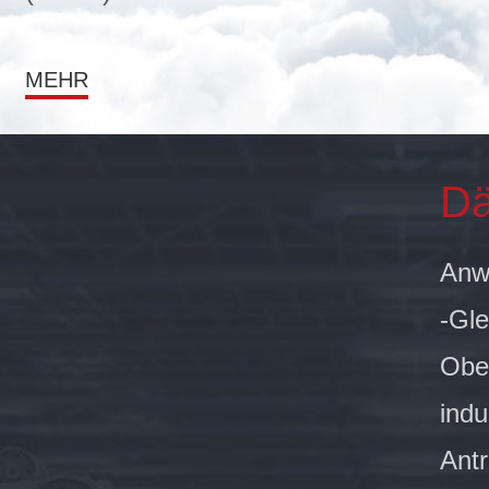
MEHR
Dä
Anw
-Gl
Ober
indu
Antr