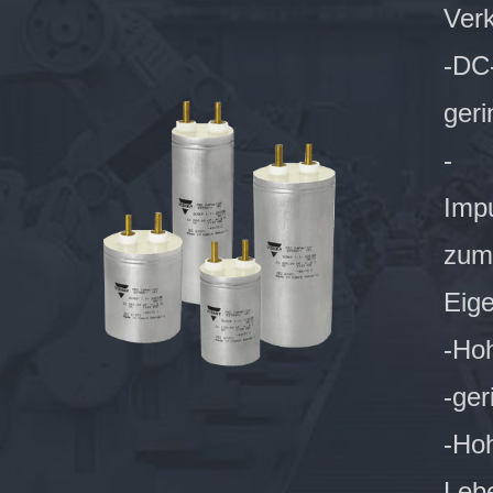
Ver
-DC-
geri
-
Imp
zum
Eig
-Ho
-ger
-Hoh
Leb