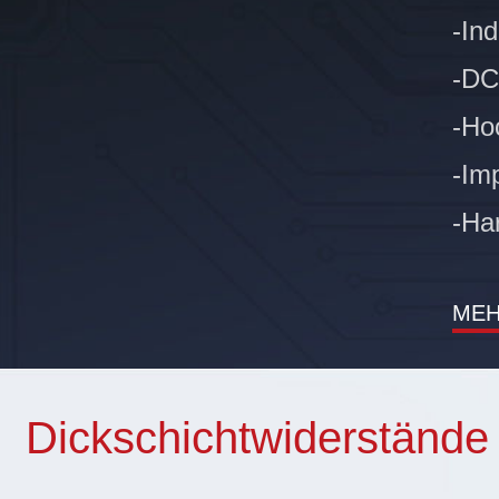
-Ind
-DC
-Ho
-Im
-Ha
ME
Dickschichtwiderstände